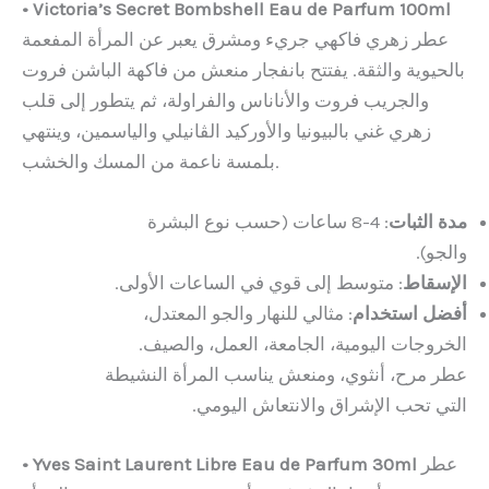
• Victoria’s Secret Bombshell Eau de Parfum 100ml
عطر زهري فاكهي جريء ومشرق يعبر عن المرأة المفعمة
بالحيوية والثقة. يفتتح بانفجار منعش من فاكهة الباشن فروت
والجريب فروت والأناناس والفراولة، ثم يتطور إلى قلب
زهري غني بالبيونيا والأوركيد الڤانيلي والياسمين، وينتهي
بلمسة ناعمة من المسك والخشب.
مدة الثبات
: 4-8 ساعات (حسب نوع البشرة
والجو).
الإسقاط
: متوسط إلى قوي في الساعات الأولى.
أفضل استخدام
: مثالي للنهار والجو المعتدل،
الخروجات اليومية، الجامعة، العمل، والصيف.
عطر مرح، أنثوي، ومنعش يناسب المرأة النشيطة
التي تحب الإشراق والانتعاش اليومي.
عطر
• Yves Saint Laurent Libre Eau de Parfum 30ml