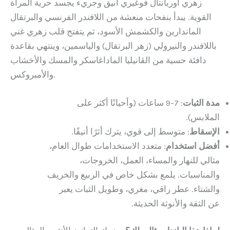
زهري أوريانتال فوغيري أنيق وجريء يجسد حرية المرأة
القوية. يبدأ بنفحات منعشة من اللافندر الفرنسي والبرتقال
الماندارين والكشمش الأسود، ثم يتفتح قلب زهري غني
باللافندر والنيرولي (زهر البرتقال) والياسمين، وينتهي بقاعدة
دافئة حسية من الڤانيليا الماداغاسكر والمسك والأخشاب
والأمبروكس.
مدة الثبات
: 7-9 ساعات (وأحيانًا أكثر على
الملابس).
الإسقاط
: متوسط إلى قوي، يترك أثرًا أنيقًا.
أفضل استخدام
: متعدد الاستخدامات طوال العام،
مثالي للنهار والمساء، العمل، الخروجات،
والمناسبات. يلمع بشكل خاص في الربيع والخريف
والشتاء. عطر راقي، مغري، وطويل الثبات يعبر
عن الثقة والأنوثة الحديثة.