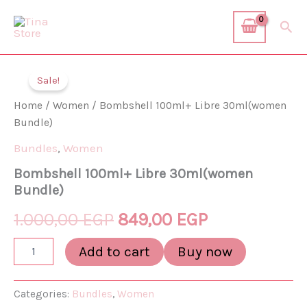
Skip
Sea
to
content
Bombshell
Original
Current
100ml+
Sale!
Libre
price
price
30ml(women
Home
/
Women
/ Bombshell 100ml+ Libre 30ml(women
Bundle)
was:
is:
Bundle)
quantity
Bundles
,
Women
1.000,00 EGP.
849,00 EGP.
Bombshell 100ml+ Libre 30ml(women
Bundle)
1.000,00
EGP
849,00
EGP
Add to cart
Buy now
Categories:
Bundles
,
Women