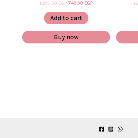
1.299,00
EGP
749,00
EGP
1
Add to cart
Buy now