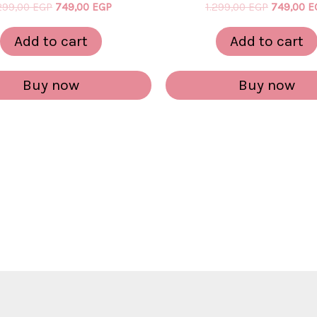
.299,00
EGP
749,00
EGP
1.299,00
EGP
749,00
E
Add to cart
Add to cart
Buy now
Buy now