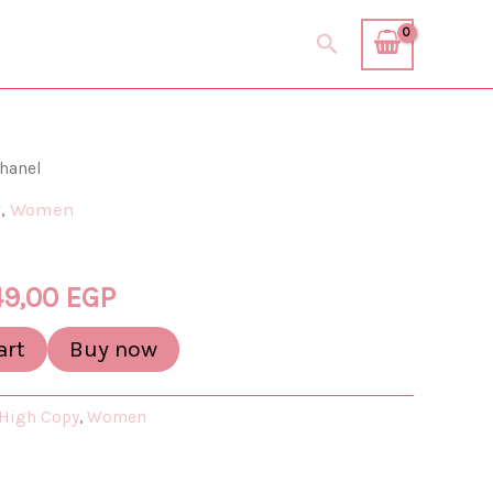
Search
hanel
iginal
Current
y
,
Women
ice
price
as:
is:
49,00
EGP
299,00 EGP.
749,00 EGP.
art
Buy now
High Copy
,
Women