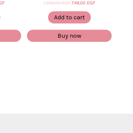
GP
1.299,00
EGP
749,00
EGP
Add to cart
Buy now