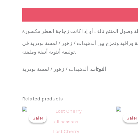
Description
وراقية وتمزج بين ألدهيدات / زهور / لمسة بودرية في
توليفة أنثوية أنيقة وملفتة.
النوتات:
ألدهيدات / زهور / لمسة بودرية
Related products
Original
Current
price
price
Sale!
Sale!
Sale!
Sale!
was:
is:
all-seasons
1.299,00 EGP.
749,00 EGP.
Lost Cherry