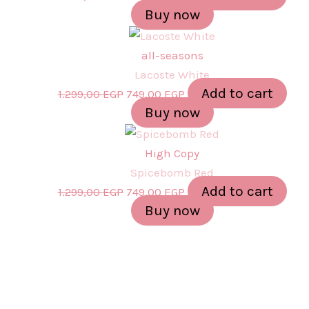
Buy now
all-seasons
Lacoste White
Add to cart
1.299,00
EGP
749,00
EGP
Buy now
High Copy
Spicebomb Red
Add to cart
1.299,00
EGP
749,00
EGP
Buy now