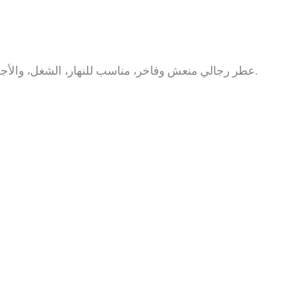
عطر رجالي منعش وفاخر، مناسب للنهار، الشغل، والأجواء الصيفية وبيسيب حضور واضح وفخم. ريحته نظيفة ومنعشة وتمزج بين برغموت / أمبروكسان في توليفة مريحة وعصرية.