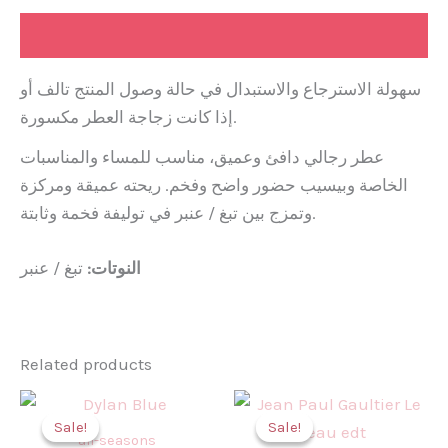
Description
سهولة الاسترجاع والاستبدال في حالة وصول المنتج تالف أو
إذا كانت زجاجة العطر مكسورة.
عطر رجالي دافئ وعميق، مناسب للمساء والمناسبات
الخاصة وبيسيب حضور واضح وفخم. ريحته عميقة ومركزة
وتمزج بين تبغ / عنبر في توليفة فخمة وثابتة.
النوتات:
تبغ / عنبر
Related products
Original
Current
Original
Curr
price
price
price
pric
Sale!
Sale!
Sale!
Sale!
was:
is:
was:
is:
all-seasons